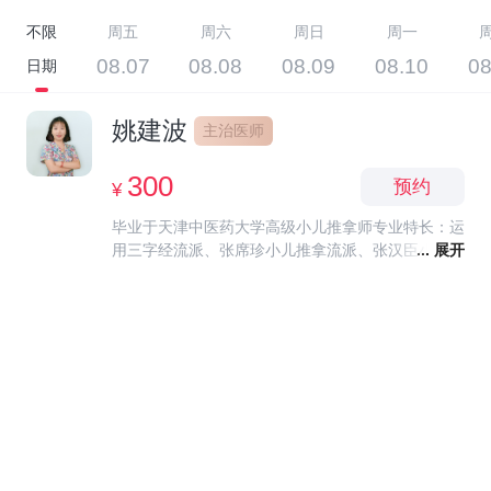
不限
周五
周六
周日
周一
08.07
08.08
08.09
08.10
08
日期
姚建波
主治医师
300
预约
¥
毕业于天津中医药大学高级小儿推拿师专业特长：运
用三字经流派、张席珍小儿推拿流派、张汉臣小儿推
... 展开
拿流派、孙重三小儿推拿流派及冯氏小儿捏脊流派等
不同派别手法治疗小儿疾病。 擅长运用中药、穴位
按摩、拔罐、穴位贴敷、耳针、针灸、熏洗等中医方
法治疗妇科及产后各种疾病，疗效显著。