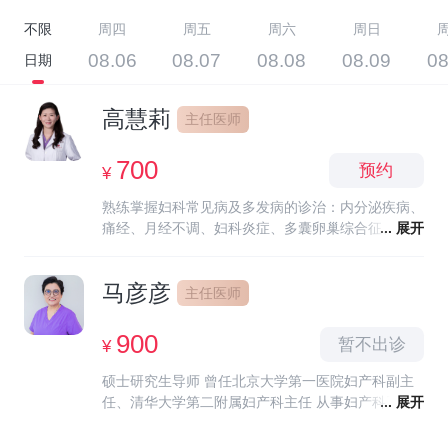
不限
周四
周五
周六
周日
08.06
08.07
08.08
08.09
08
日期
高慧莉
主任医师
700
预约
¥
熟练掌握妇科常见病及多发病的诊治：内分泌疾病、
痛经、月经不调、妇科炎症、多囊卵巢综合征、卵巢
... 展开
早衰、尿失禁、盆腔脏器脱垂、HPV感染、闭经。
擅长阴氏手术及宫腔镜、腹腔镜微创手术。尤其对异
马彦彦
常子宫出血、盆底康复治疗、围绝经期规范化治疗有
主任医师
丰富的临床经验。 Skilled in the diagnosis and
treatment of common gynecological diseases and
900
暂不出诊
¥
frequent diseases: endocrine diseases,
dysmenorrhea, irregular menstruation,
硕士研究生导师 曾任北京大学第一医院妇产科副主
gynecological inflammation, polycystic ovary
任、清华大学第二附属妇产科主任 从事妇产科工作
... 展开
syndrome, premature ovarian failure, urinary
40多年，具有丰富的临床经验，擅长诊治妇产科常
incontinence, pelvic organ prolapse, HPV infection,
见病，多发病与疑难病。多次赴德国、美国、以色