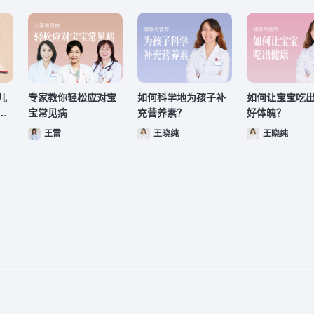
儿
专家教你轻松应对宝
如何科学地为孩子补
如何让宝宝吃
见
宝常见病
充营养素？
好体魄？
王雷
王晓纯
王晓纯