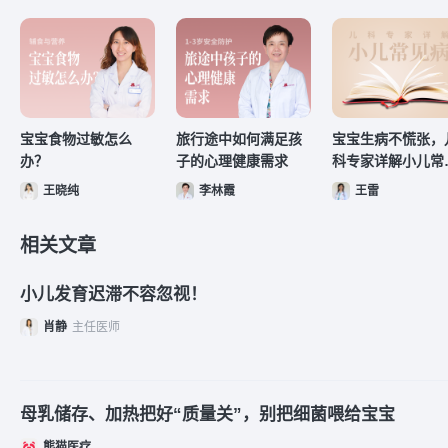
宝宝食物过敏怎么
旅行途中如何满足孩
宝宝生病不慌张，
办？
子的心理健康需求
科专家详解小儿常
病
王晓纯
李林霞
王雷
相关文章
小儿发育迟滞不容忽视！
肖静
主任医师
母乳储存、加热把好“质量关”，别把细菌喂给宝宝
熊猫医疗