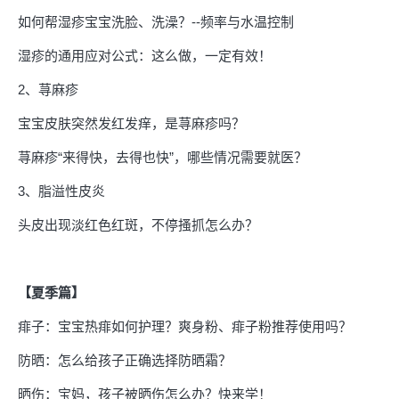
如何帮湿疹宝宝洗脸、洗澡？--频率与水温控制
湿疹的通用应对公式：这么做，一定有效！
2、荨麻疹
宝宝皮肤突然发红发痒，是荨麻疹吗？
荨麻疹“来得快，去得也快”，哪些情况需要就医？
3、脂溢性皮炎
头皮出现淡红色红斑，不停搔抓怎么办？
【夏季篇】
痱子：宝宝热痱如何护理？爽身粉、痱子粉推荐使用吗？
防晒：怎么给孩子正确选择防晒霜？
晒伤：宝妈，孩子被晒伤怎么办？快来学！