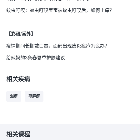
蚊虫叮咬：蚊虫叮咬宝宝被蚊虫叮咬后，如何止痒？
【彩蛋/番外】
疫情期间长期戴口罩，面部出现皮炎痤疮怎么办？
给辣妈的3条春夏季护肤建议
相关疾病
湿疹
荨麻疹
相关课程