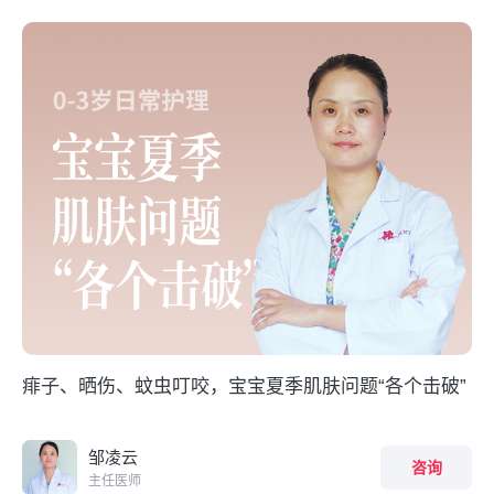
痱子、晒伤、蚊虫叮咬，宝宝夏季肌肤问题“各个击破”
邹凌云
咨询
主任医师