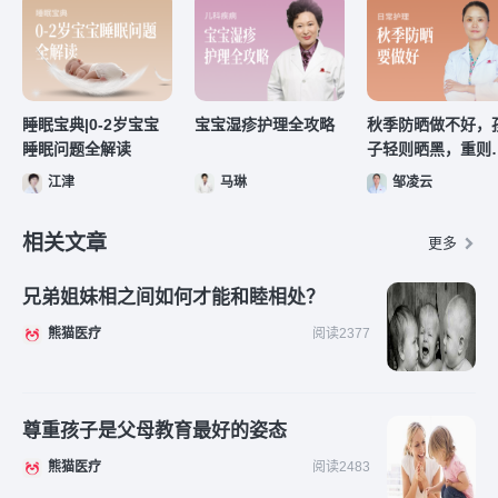
睡眠宝典|0-2岁宝宝
宝宝湿疹护理全攻略
秋季防晒做不好，
睡眠问题全解读
子轻则晒黑，重则
卑
江津
马琳
邹凌云
相关文章
更多
兄弟姐妹相之间如何才能和睦相处？
熊猫医疗
阅读2377
尊重孩子是父母教育最好的姿态
熊猫医疗
阅读2483