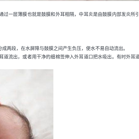
通过一层薄膜也就是鼓膜和外耳相隔，中耳炎是由鼓膜内部发炎所
分成两段，在水屏障与鼓膜之间产生负压，使水不易自动流出。
耳道流出，或者用干净的细棉签伸入外耳道口把水吸出。有时外耳