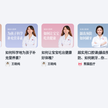
如何科学地为孩子补
如何让宝宝吃出健康
超实用口腔课|龋齿
充营养素？
好体魄？
防、如何刷牙...你一
定用得上！
王晓纯
王晓纯
熊猫医疗